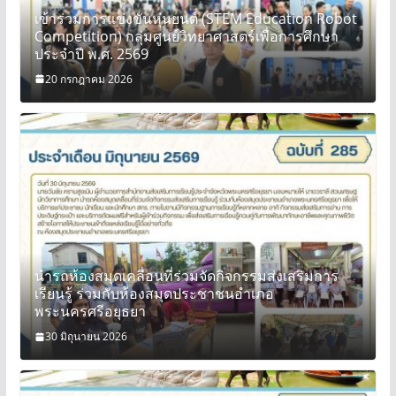
เข้าร่วมการแข่งขันหุ่นยนต์ (STEM Education Robot
Competition) กลุ่มศูนย์วิทยาศาสตร์เพื่อการศึกษา
ประจำปี พ.ศ. 2569
20 กรกฎาคม 2026
นำรถห้องสมุดเคลื่อนที่ร่วมจัดกิจกรรมส่งเสริมการ
เรียนรู้ ร่วมกับห้องสมุดประชาชนอำเภอ
พระนครศรีอยุธยา
30 มิถุนายน 2026