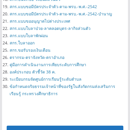
หลักสูตรพัฒนาอาชีพ Re-Skill และ Up-Skill
มาตราฐาน กศน.ตำบล 2565
เครื่องมือประเมินระดับการรู้หนังสือของนักศึกษา 2/2564
ใบลาอุปสมบท
สกร.บันทึกขอไปราชการ-ของ-ผอ.สถานศึกษา
บันทึกขอไปราชการ
สกร.บันทึกขอ-รถยนต์ส่วนตัว
สกร.แบบขอมีบัตรประจำตัว-ตาม-พรบ.-พ.ศ.-2542
สกร.แบบขอมีบัตรประจำตัว-ตาม-พรบ.-พ.ศ.-2542-บำนาญ
สกร.แบบขออนุญาตไปต่างประเทศ
สกร.แบบใบลาป่วย-ลาคลอดบุตร-ลากิจส่วนตัว
สกร.แบบใบลาพักผ่อน
สกร.ใบลาออก
สกร.ขอรับรองเงินเดือน
ตรากรม-ตราจังหวัด-ตราอำเภอ
คู่มือการดำเนินงานการเทียบระดับการศึกษา
องค์ประกอบ ตัวชี้วัด 38 ค.
ระเบียบกรมจัดศูนย์การเรียนรู้ระดับตำบล