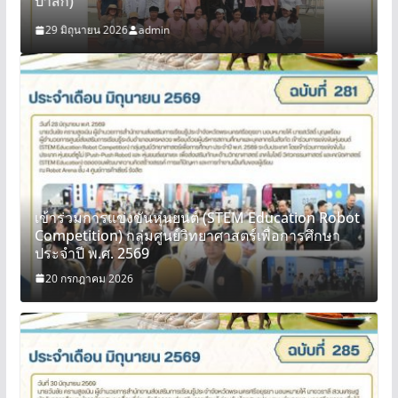
ป่าสัก)
29 มิถุนายน 2026
admin
เ
C
ป
เข้าร่วมการแข่งขันหุ่นยนต์ (STEM Education Robot
Competition) กลุ่มศูนย์วิทยาศาสตร์เพื่อการศึกษา
ประจำปี พ.ศ. 2569
20 กรกฎาคม 2026