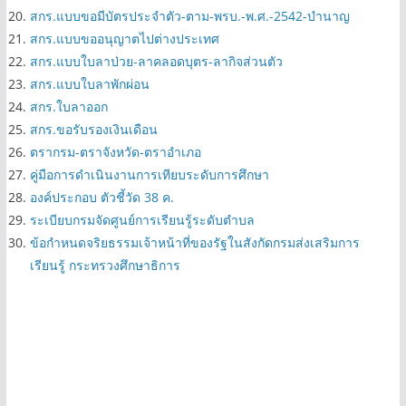
สกร.บันทึกขอ-รถยนต์ส่วนตัว
สกร.แบบขอมีบัตรประจำตัว-ตาม-พรบ.-พ.ศ.-2542
สกร.แบบขอมีบัตรประจำตัว-ตาม-พรบ.-พ.ศ.-2542-บำนาญ
สกร.แบบขออนุญาตไปต่างประเทศ
สกร.แบบใบลาป่วย-ลาคลอดบุตร-ลากิจส่วนตัว
สกร.แบบใบลาพักผ่อน
สกร.ใบลาออก
สกร.ขอรับรองเงินเดือน
ตรากรม-ตราจังหวัด-ตราอำเภอ
คู่มือการดำเนินงานการเทียบระดับการศึกษา
องค์ประกอบ ตัวชี้วัด 38 ค.
ระเบียบกรมจัดศูนย์การเรียนรู้ระดับตำบล
ข้อกำหนดจริยธรรมเจ้าหน้าที่ของรัฐในสังกัดกรมส่งเสริมการ
เรียนรู้ กระทรวงศึกษาธิการ