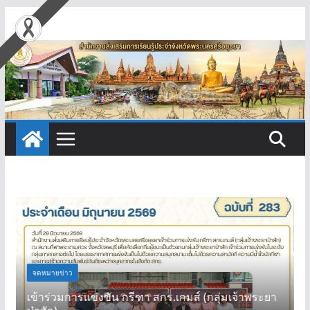
Skip
to
content
จดหมายข่าว
ง
เข้าร่วมการแข่งขัน กรีฑา สกร.เกมส์ (กลุ่มเจ้าพระยา