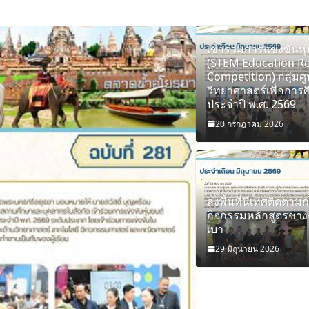
เข้าร่วมการแข่งขันหุ
(STEM Education R
Competition) กลุ่มศู
วิทยาศาสตร์เพื่อการ
ประจำปี พ.ศ. 2569
20 กรกฎาคม 2026
จดหมายข่าว
ิจกรรมส่งเสริมการเรียนรู้
ลงพื้นที่นิเท
ลงพื้นที่นิเทศติดตาม
อพระนครศรีอยุธยา
ผนังเบา
กิจกรรมหลักสูตรช่างต
เบา
29 มิถุนายน 2026
adm
29 มิถุนายน 2026