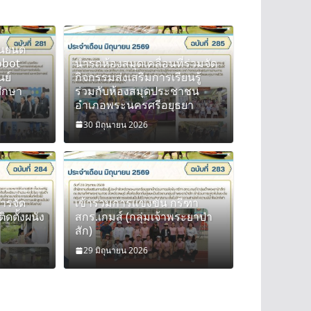
่นยนต์
obot
นำรถห้องสมุดเคลื่อนที่ร่วมจัด
นย์
กิจกรรมส่งเสริมการเรียนรู้
ศึกษา
ร่วมกับห้องสมุดประชาชน
อำเภอพระนครศรีอยุธยา
30 มิถุนายน 2026
ศติดตามการจัดกิจกรรมหลักสูตรช่างติดตั้ง
การจัด
เข้าร่วมการแข่งขัน กรีฑา
ิดตั้งผนัง
สกร.เกมส์ (กลุ่มเจ้าพระยาป่า
สัก)
in
29 มิถุนายน 2026