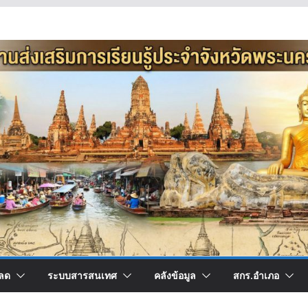
ลด
ระบบสารสนเทศ
คลังข้อมูล
สกร.อำเภอ