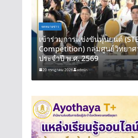
obot
า