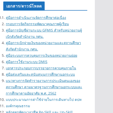
สถานศึกษา ตามมาตรฐานการศึกษานอกระบบและ
การศึกษาตามอัธยาศัย พ.ศ. 2562
แบบประมาณการค่าใช้จ่ายในการเดินทางไป ตปท
องค์กรคุณธรรม
หลักสูตรพัฒนาอาชีพ Re-Skill และ Up-Skill
มาตราฐาน กศน.ตำบล 2565
เครื่องมือประเมินระดับการรู้หนังสือของนักศึกษา
2/2564
ใบลาอุปสมบท
สกร.บันทึกขอไปราชการ-ของ-ผอ.สถานศึกษา
บันทึกขอไปราชการ
สกร.บันทึกขอ-รถยนต์ส่วนตัว
สกร.แบบขอมีบัตรประจำตัว-ตาม-พรบ.-พ.ศ.-2542
สกร.แบบขอมีบัตรประจำตัว-ตาม-พรบ.-พ.ศ.-2542-
บำนาญ
สกร.แบบขออนุญาตไปต่างประเทศ
สกร.แบบใบลาป่วย-ลาคลอดบุตร-ลากิจส่วนตัว
สกร.แบบใบลาพักผ่อน