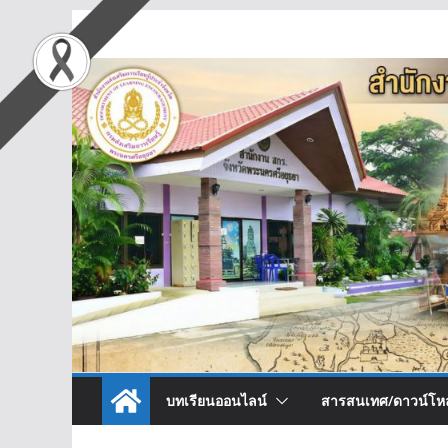
Skip
to
content
บทเรียนออนไลน์
สารสนเทศ/ดาวน์โห